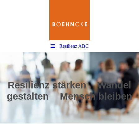
Resilienz ABC
Resilienz st
ärken
Wandel
ges
talten
Mensch
bleiben